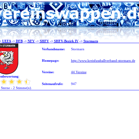
>
UEFA
->
DFB
->
NFV
->
SHFV
->
SHFV-Bezirk IV
->
Stormarn
Verbandsname:
Stormarn
Homepage:
http://www.kreisfussballverband-stormarn.de
Vereine:
44 Vereine
nbewertung
:
Seitenaufrufe:
947
5 Sterne - 2 Stimme(n).