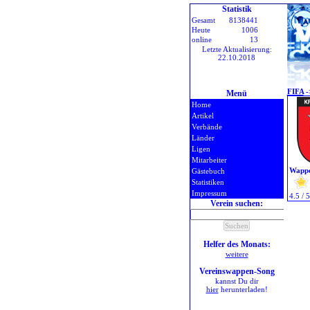
Statistik
Gesamt
8138441
Heute
1006
online
13
Letzte Aktualisierung:
22.10.2018
FIFA
-
Menü
Home
Artikel
Verbände
Länder
Ligen
Mitarbeiter
Wappe
Gästebuch
Statistiken
Impressum
4.5 / 
Verein suchen:
Helfer des Monats:
weitere
Vereinswappen-Song
kannst Du dir
hier
herunterladen!