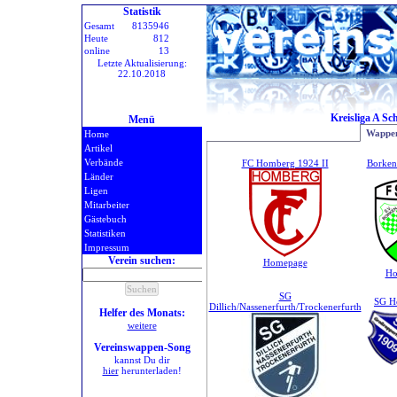
Statistik
Gesamt
8135946
Heute
812
online
13
Letzte Aktualisierung:
22.10.2018
Kreisliga A S
Menü
Wappen
Home
Artikel
Verbände
FC Homberg 1924 II
Borken
Länder
Ligen
Mitarbeiter
Gästebuch
Statistiken
Impressum
Verein suchen:
Homepage
Ho
SG
SG H
Dillich/Nassenerfurth/Trockenerfurth
Helfer des Monats:
weitere
Vereinswappen-Song
kannst Du dir
hier
herunterladen!