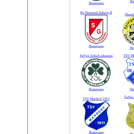
Ho
Homepage
SG Neuental-Jesberg II
Ohetal
Homepage
Ho
SpVgg Zella/Loshausen
TSV 08
Homepage
Ho
TuSpo 
TSV Mardorf 1911
Homepage