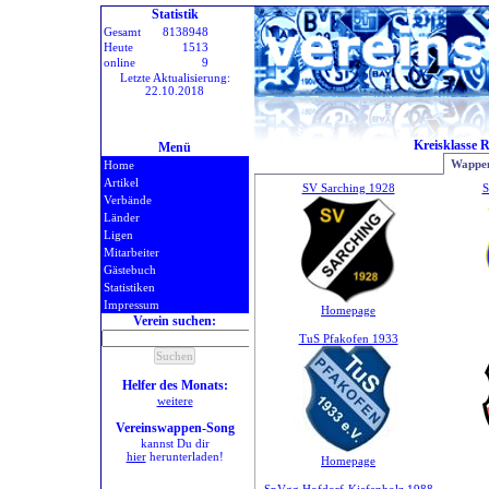
Statistik
Gesamt
8138948
Heute
1513
online
9
Letzte Aktualisierung:
22.10.2018
Kreisklasse 
Menü
Wappen
Home
Artikel
SV Sarching 1928
S
Verbände
Länder
Ligen
Mitarbeiter
Gästebuch
Statistiken
Impressum
Homepage
Verein suchen:
TuS Pfakofen 1933
Helfer des Monats:
weitere
Vereinswappen-Song
kannst Du dir
hier
herunterladen!
Homepage