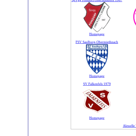
SpVgg Pondorf/Oberzeitldorn 1967
Homepage
FSV Saulburg-Obermiethnach
Homepage
SV Falkenfels 1979
Homepage
Aktuelle 