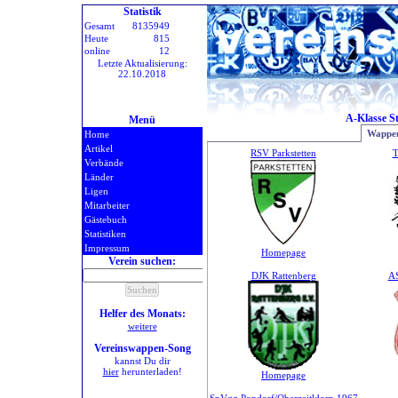
Statistik
Gesamt
8135949
Heute
815
online
12
Letzte Aktualisierung:
22.10.2018
A-Klasse S
Menü
Wappen
Home
Artikel
RSV Parkstetten
T
Verbände
Länder
Ligen
Mitarbeiter
Gästebuch
Statistiken
Impressum
Homepage
Verein suchen:
DJK Rattenberg
AS
Helfer des Monats:
weitere
Vereinswappen-Song
kannst Du dir
hier
herunterladen!
Homepage