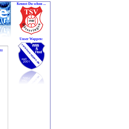
Kennst Du schon ...
Unser Wappen:
au