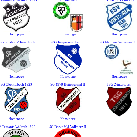
 Germania Sterbfritz 1919
SG Oberwald
ESV Viktoria Elm 1911
Homepage
Homepage
Homepage
G Rot-Weiß Veitsteinbach
SG Altengronau/Jossa II
SG Mottgers/Schwarzenfel
Homepage
Homepage
Homepage
SG Oberkalbach 1923
SG 1978 Huttengrund II
TSG Züntersbach
Homepage
Homepage
V Teutonia Wallroth 1920
SG Degenfeld Vollmerz II