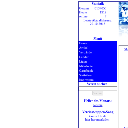
Statistik
Gesamt
8137053
Heute
1919
online
7
Letzte Aktualisierung:
22.10.2018
Menü
Home
Artikel
SG
Verbände
Länder
Ligen
Mitarbeiter
Gästebuch
Statistiken
Impressum
Verein suchen:
Helfer des Monats:
weitere
Vereinswappen-Song
kannst Du dir
hier
herunterladen!