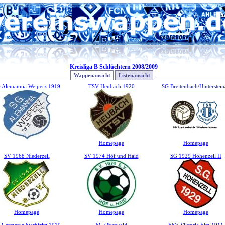
Kreisliga B Schlüchtern 2008/2009
Wappenansicht
Listenansicht
 Alemannia Weiperz 1919
TSV Heubach 1920
SG Breitenbach/Hinterstein
Homepage
Homepage
SV 1968 Niederzell
SV 1974 Höf und Haid
SG 1929 Hohenzell II
Homepage
Homepage
Homepage