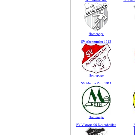
SG Flörsbachtal
FC Germ
Homepage
SV Altenmittlau 1912
Homepage
SV Melitia Roth 1911
Homepage
FV Viktoria 06 Neuenhaßlau