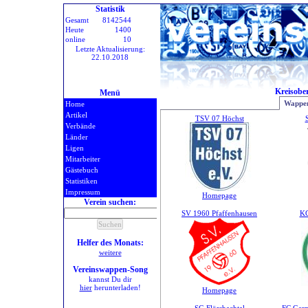
Statistik
Gesamt
8142544
Heute
1400
online
10
Letzte Aktualisierung:
22.10.2018
Kreisobe
Menü
Wappen
Home
Artikel
TSV 07 Höchst
Verbände
Länder
Ligen
Mitarbeiter
Gästebuch
Statistiken
Impressum
Homepage
Verein suchen:
SV 1960 Pfaffenhausen
KG
Helfer des Monats:
weitere
Vereinswappen-Song
kannst Du dir
hier
herunterladen!
Homepage